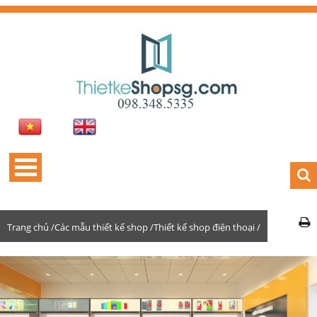
Trang chủ /
Các mẫu thiết kế shop /
Thiết kế shop điện thoại /