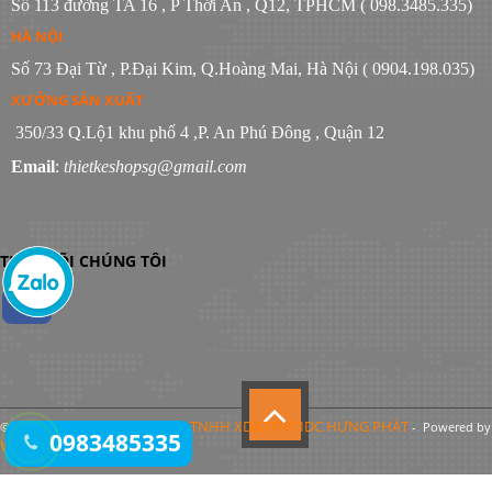
Số 113 đường TA 16 , P Thới An , Q12, TPHCM ( 098.3485.335)
HÀ NỘI
Số 73 Đại Từ , P.Đại Kim, Q.Hoàng Mai, Hà Nội ( 0904.198.035)
XƯỞNG SẢN XUẤT
350/33 Q.Lộ1 khu phố 4 ,P. An Phú Đông , Quận 12
Email
:
thietkeshopsg@gmail.com
THEO DÕI CHÚNG TÔI
Công Ty TNHH XD&TTNT IDC HƯNG PHÁT
© Bản quyền thuộc về
- Powered by
0983485335
WebItop