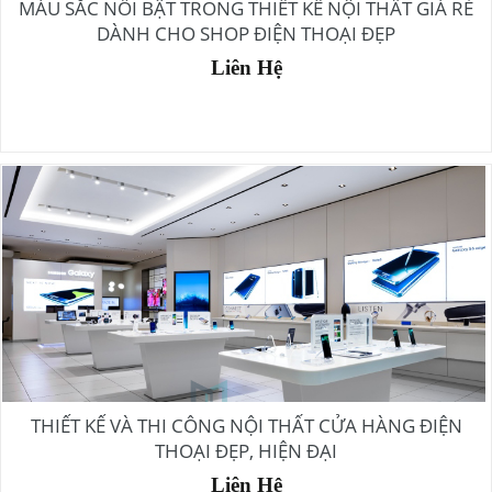
MÀU SẮC NỔI BẬT TRONG THIẾT KẾ NỘI THẤT GIÁ RẺ
DÀNH CHO SHOP ĐIỆN THOẠI ĐẸP
Liên Hệ
THIẾT KẾ VÀ THI CÔNG NỘI THẤT CỬA HÀNG ĐIỆN
THOẠI ĐẸP, HIỆN ĐẠI
Liên Hệ