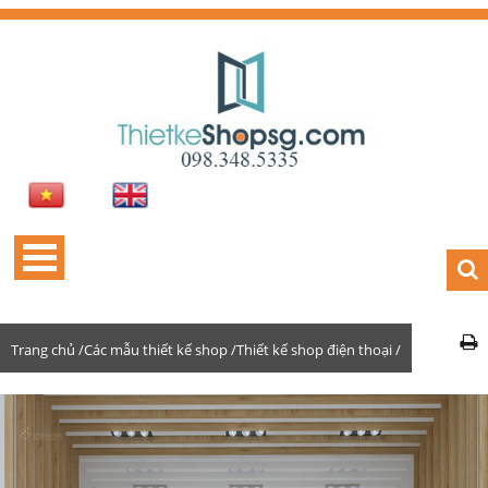
Trang chủ /
Các mẫu thiết kế shop /
Thiết kế shop điện thoại /