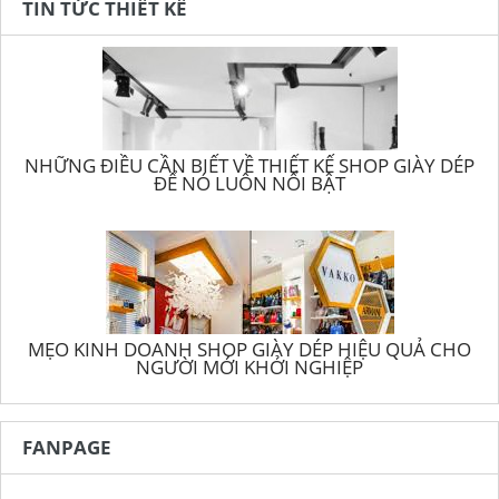
TIN TỨC THIẾT KẾ
NHỮNG ĐIỀU CẦN BIẾT VỀ THIẾT KẾ SHOP GIÀY DÉP
ĐỂ NÓ LUÔN NỔI BẬT
MẸO KINH DOANH SHOP GIÀY DÉP HIỆU QUẢ CHO
NGƯỜI MỚI KHỞI NGHIỆP
FANPAGE