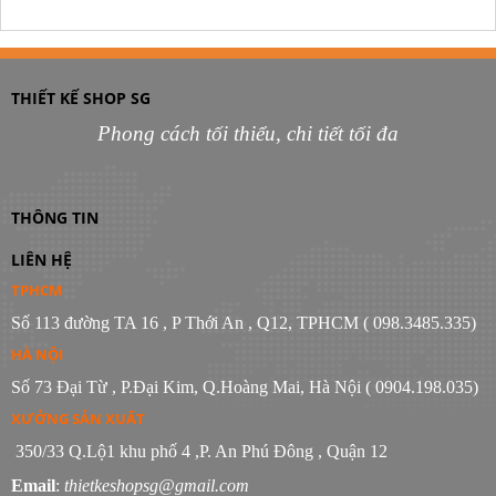
THIẾT KẾ SHOP SG
Phong cách tối thiểu, chi tiết tối đa
THÔNG TIN
LIÊN HỆ
TPHCM
Số 113 đường TA 16 , P Thới An , Q12, TPHCM ( 098.3485.335)
HÀ NỘI
Số 73 Đại Từ , P.Đại Kim, Q.Hoàng Mai, Hà Nội ( 0904.198.035)
XƯỞNG SẢN XUẤT
350/33 Q.Lộ1 khu phố 4 ,P. An Phú Đông , Quận 12
Email
:
thietkeshopsg@gmail.com