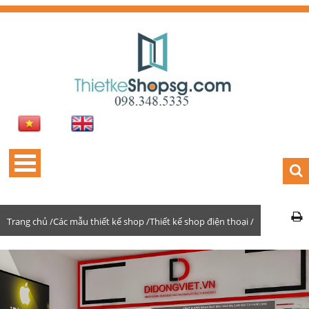
Trang chủ /
Các mẫu thiết kế shop /
Thiết kế shop điện thoại /