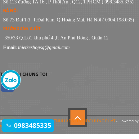
Số 113 đường TA 16 , P Thới An , Q12, TPHCM ( 098.3485.335)
HÀ NỘI
Số 73 Đại Từ , P.Đại Kim, Q.Hoàng Mai, Hà Nội ( 0904.198.035)
XƯỞNG SẢN XUẤT
350/33 Q.Lộ1 khu phố 4 ,P. An Phú Đông , Quận 12
Email
:
thietkeshopsg@gmail.com
THEO DÕI CHÚNG TÔI
Công Ty TNHH XD&TTNT IDC HƯNG PHÁT
© Bản quyền thuộc về
- Powered by
0983485335
WebItop