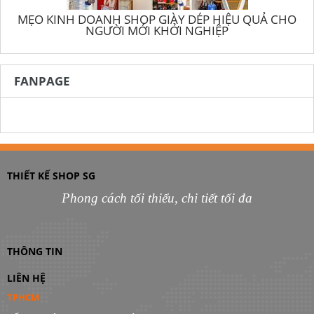
MẸO KINH DOANH SHOP GIÀY DÉP HIỆU QUẢ CHO
NGƯỜI MỚI KHỞI NGHIỆP
FANPAGE
THIẾT KẾ SHOP SG
Phong cách tối thiểu, chi tiết tối đa
THÔNG TIN
LIÊN HỆ
TPHCM