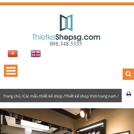
Trang chủ /
Các mẫu thiết kế shop /
Thiết kế shop thời trang nam /