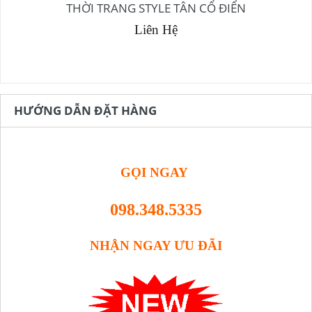
THỜI TRANG STYLE TÂN CỔ ĐIỂN
Liên Hệ
HƯỚNG DẪN ĐẶT HÀNG
GỌI NGAY
098.348.5335
NHẬN NGAY ƯU ĐÃI