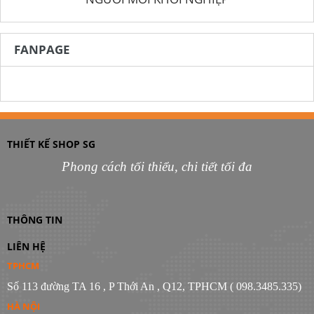
FANPAGE
THIẾT KẾ SHOP SG
Phong cách tối thiểu, chi tiết tối đa
THÔNG TIN
LIÊN HỆ
TPHCM
Số 113 đường TA 16 , P Thới An , Q12, TPHCM ( 098.3485.335)
HÀ NỘI