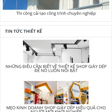
Thi công cải tạo công trình chuyên nghiệp
TIN TỨC THIẾT KẾ
NHỮNG ĐIỀU CẦN BIẾT VỀ THIẾT KẾ SHOP GIÀY DÉP
ĐỂ NÓ LUÔN NỔI BẬT
MẸO KINH DOANH SHOP GIÀY DÉP HIỆU QUẢ CHO
NGƯỜI MỚI KHỞI NGHIỆP