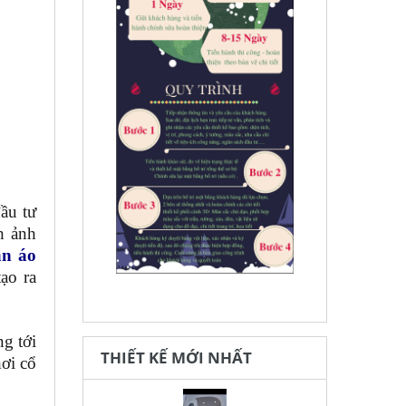
ầu tư
h ảnh
ần áo
ạo ra
g tới
THIẾT KẾ MỚI NHẤT
hơi cổ