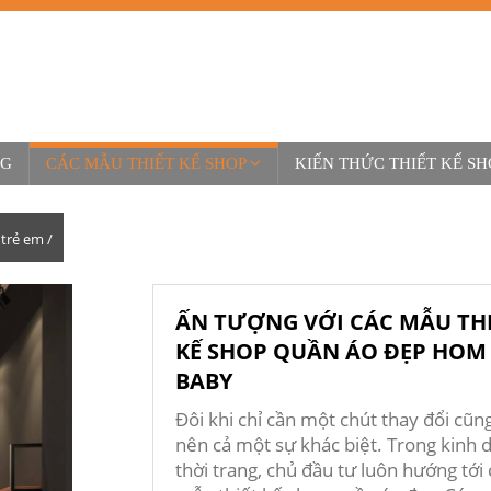
NG
CÁC MẪU THIẾT KẾ SHOP
KIẾN THỨC THIẾT KẾ SH
 trẻ em /
ẤN TƯỢNG VỚI CÁC MẪU TH
KẾ SHOP QUẦN ÁO ĐẸP HOM
BABY
Đôi khi chỉ cần một chút thay đổi cũn
nên cả một sự khác biệt. Trong kinh 
thời trang, chủ đầu tư luôn hướng tới 