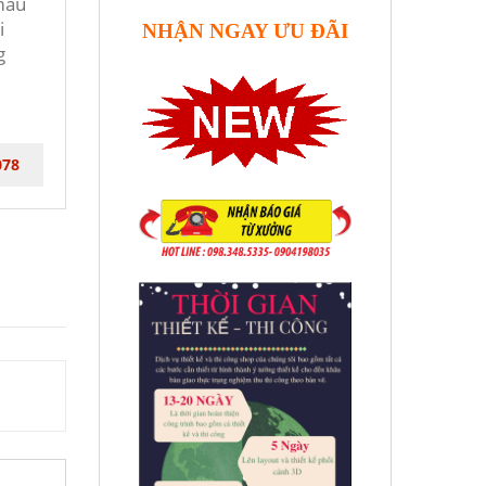
mẫu
i
NHẬN NGAY ƯU ĐÃI
g
078