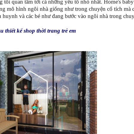
 tôi quan tâm tới cả những yếu tố nhỏ nhất. Home's baby
ững mô hình ngôi nhà giống như trong chuyện cổ tích mà 
hụ huynh và các bé như đang bước vào ngôi nhà trong chu
thiết kế shop thời trang trẻ em