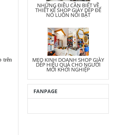
NHỮNG ĐIỀU CẦN BIẾT VỀ
THIẾT KẾ SHOP GIÀY DÉP ĐỂ
NÓ LUÔN NỔI BẬT
MẸO KINH DOANH SHOP GIÀY
 trên
DÉP HIỆU QUẢ CHO NGƯỜI
MỚI KHỞI NGHIỆP
FANPAGE