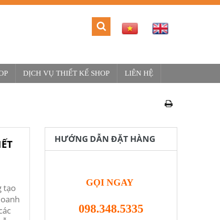
OP
DỊCH VỤ THIẾT KẾ SHOP
LIÊN HỆ
HƯỚNG DẪN ĐẶT HÀNG
IẾT
GỌI NGAY
g tạo
doanh
098.348.5335
các