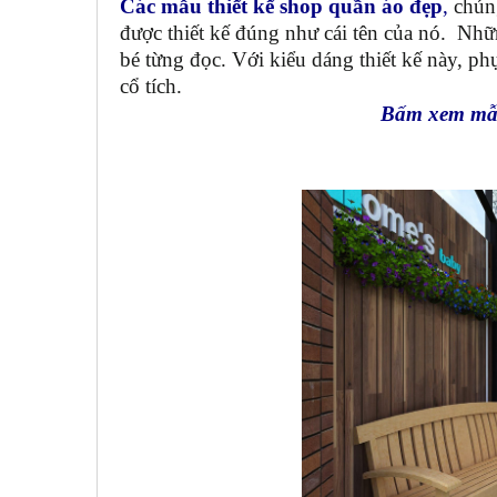
Các mẫu thiết kế shop quần áo đẹp
,
chúng
được thiết kế đúng như cái tên của nó. Nh
bé từng đọc. Với kiểu dáng thiết kế này, p
cổ tích.
Bấm xem mẫu 