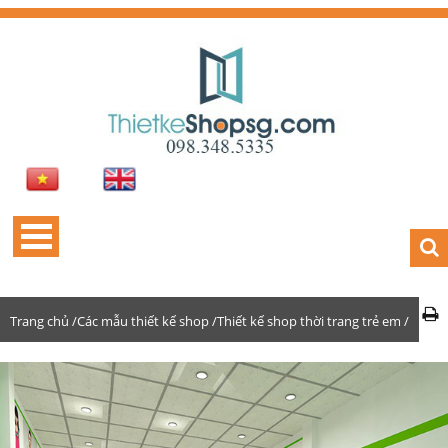
Trang chủ /
Các mẫu thiết kế shop /
Thiết kế shop thời trang trẻ em /