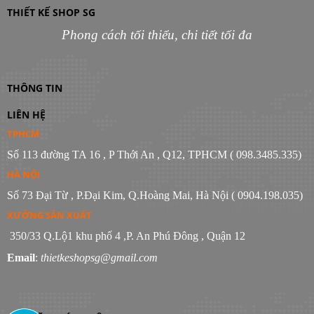
THIẾT KẾ SHOP SG
Phong cách tối thiểu, chi tiết tối đa
THÔNG TIN
LIÊN HỆ
TPHCM
Số 113 đường TA 16 , P Thới An , Q12, TPHCM ( 098.3485.335)
HÀ NỘI
Số 73 Đại Từ , P.Đại Kim, Q.Hoàng Mai, Hà Nội ( 0904.198.035)
XƯỞNG SẢN XUẤT
350/33 Q.Lộ1 khu phố 4 ,P. An Phú Đông , Quận 12
Email
:
thietkeshopsg@gmail.com