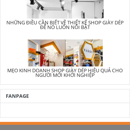
NHỮNG ĐIỀU CẦN BIẾT VỀ THIẾT KẾ SHOP GIÀY DÉP
ĐỂ NÓ LUÔN NỔI BẬT
MẸO KINH DOANH SHOP GIÀY DÉP HIỆU QUẢ CHO
NGƯỜI MỚI KHỞI NGHIỆP
FANPAGE