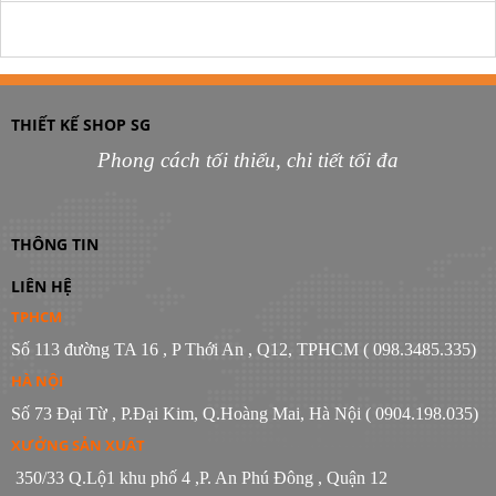
THIẾT KẾ SHOP SG
Phong cách tối thiểu, chi tiết tối đa
THÔNG TIN
LIÊN HỆ
TPHCM
Số 113 đường TA 16 , P Thới An , Q12, TPHCM ( 098.3485.335)
HÀ NỘI
Số 73 Đại Từ , P.Đại Kim, Q.Hoàng Mai, Hà Nội ( 0904.198.035)
XƯỞNG SẢN XUẤT
350/33 Q.Lộ1 khu phố 4 ,P. An Phú Đông , Quận 12