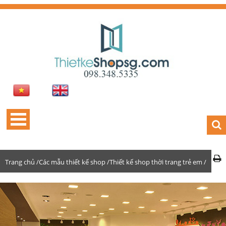
Trang chủ /
Các mẫu thiết kế shop /
Thiết kế shop thời trang trẻ em /