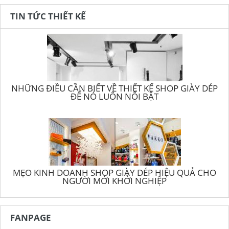
TIN TỨC THIẾT KẾ
NHỮNG ĐIỀU CẦN BIẾT VỀ THIẾT KẾ SHOP GIÀY DÉP
ĐỂ NÓ LUÔN NỔI BẬT
MẸO KINH DOANH SHOP GIÀY DÉP HIỆU QUẢ CHO
NGƯỜI MỚI KHỞI NGHIỆP
FANPAGE