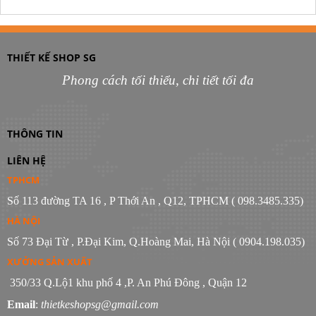
THIẾT KẾ SHOP SG
Phong cách tối thiểu, chi tiết tối đa
THÔNG TIN
LIÊN HỆ
TPHCM
Số 113 đường TA 16 , P Thới An , Q12, TPHCM ( 098.3485.335)
HÀ NỘI
Số 73 Đại Từ , P.Đại Kim, Q.Hoàng Mai, Hà Nội ( 0904.198.035)
XƯỞNG SẢN XUẤT
350/33 Q.Lộ1 khu phố 4 ,P. An Phú Đông , Quận 12
Email
:
thietkeshopsg@gmail.com