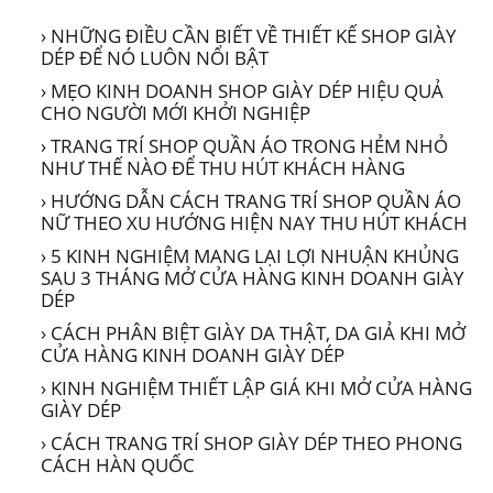
› NHỮNG ĐIỀU CẦN BIẾT VỀ THIẾT KẾ SHOP GIÀY
DÉP ĐỂ NÓ LUÔN NỔI BẬT
› MẸO KINH DOANH SHOP GIÀY DÉP HIỆU QUẢ
CHO NGƯỜI MỚI KHỞI NGHIỆP
› TRANG TRÍ SHOP QUẦN ÁO TRONG HẺM NHỎ
NHƯ THẾ NÀO ĐỂ THU HÚT KHÁCH HÀNG
› HƯỚNG DẪN CÁCH TRANG TRÍ SHOP QUẦN ÁO
NỮ THEO XU HƯỚNG HIỆN NAY THU HÚT KHÁCH
› 5 KINH NGHIỆM MANG LẠI LỢI NHUẬN KHỦNG
SAU 3 THÁNG MỞ CỬA HÀNG KINH DOANH GIÀY
DÉP
› CÁCH PHÂN BIỆT GIÀY DA THẬT, DA GIẢ KHI MỞ
CỬA HÀNG KINH DOANH GIÀY DÉP
› KINH NGHIỆM THIẾT LẬP GIÁ KHI MỞ CỬA HÀNG
GIÀY DÉP
› CÁCH TRANG TRÍ SHOP GIÀY DÉP THEO PHONG
CÁCH HÀN QUỐC