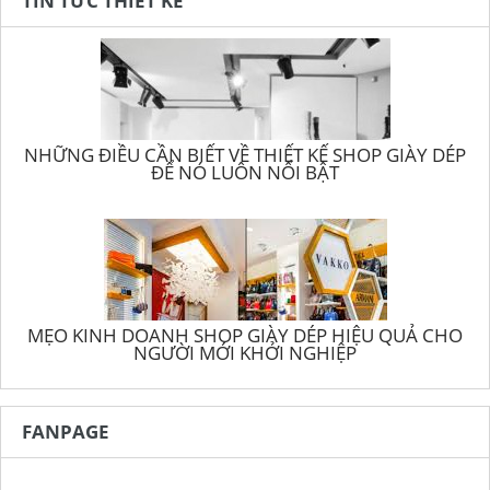
TIN TỨC THIẾT KẾ
NHỮNG ĐIỀU CẦN BIẾT VỀ THIẾT KẾ SHOP GIÀY DÉP
ĐỂ NÓ LUÔN NỔI BẬT
MẸO KINH DOANH SHOP GIÀY DÉP HIỆU QUẢ CHO
NGƯỜI MỚI KHỞI NGHIỆP
FANPAGE