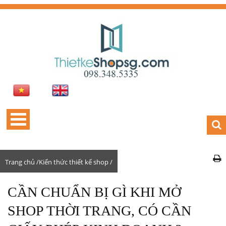
Trang chủ /
Kiến thức thiết kế shop /
CẦN CHUẨN BỊ GÌ KHI MỞ
SHOP THỜI TRANG, CÓ CẦN