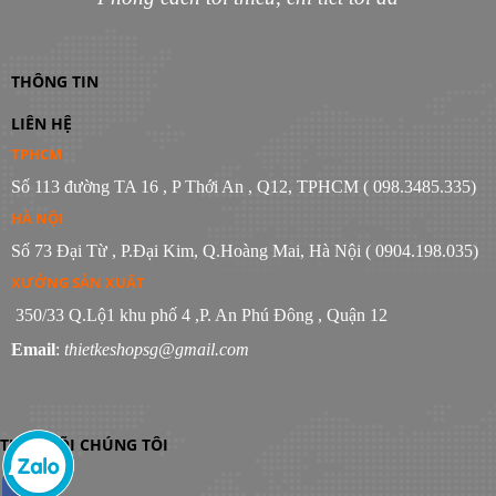
THÔNG TIN
LIÊN HỆ
TPHCM
Số 113 đường TA 16 , P Thới An , Q12, TPHCM ( 098.3485.335)
HÀ NỘI
Số 73 Đại Từ , P.Đại Kim, Q.Hoàng Mai, Hà Nội ( 0904.198.035)
XƯỞNG SẢN XUẤT
350/33 Q.Lộ1 khu phố 4 ,P. An Phú Đông , Quận 12
Email
:
thietkeshopsg@gmail.com
THEO DÕI CHÚNG TÔI