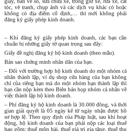
giày, bán vé số, sửa chữa xe, trông giữ xe, rửa xe, cắt
tóc, vẽ tranh, chụp ảnh và các dịch vụ khác có hoặc
không có địa điểm cố định,… thì mới không phải
đăng ký giấy phép kinh doanh.
– Khi đăng ký giấy phép kinh doanh, các bạn cần
chuẩn bị những giấy tờ quan trọng sau đây:
Giấy đề nghị đăng ký hộ kinh doanh (theo mẫu).
Bản sao chứng minh nhân dân của bạn.
– Đối với trường hợp hộ kinh doanh do một nhóm cá
nhân thành lập, ví dụ shop cửa hàng của bạn không
chỉ của riêng bạn mà do một nhóm bạn thành lập thì
bạn cần nộp kèm theo Biên bản họp nhóm cá nhân về
việc thành lập hộ kinh doanh.
– Phí đăng ký hộ kinh doanh là 30.000 đồng, và thời
gian giải quyết là 05 ngày kể từ ngày nhận được hồ
sơ hợp lệ. Theo quy định của Pháp luật, sau khi hoạt
động, hộ kinh doanh của bạn phải nộp các loại thuế
bao gồm: thuế môn bài, thuế giá trị gia tăng, thuế thu