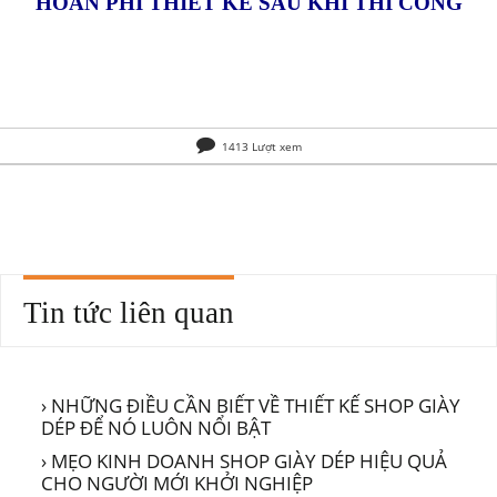
HOÀN PHÍ THIẾT KẾ SAU KHI THI CÔNG
1413 Lượt xem
Tin tức liên quan
› NHỮNG ĐIỀU CẦN BIẾT VỀ THIẾT KẾ SHOP GIÀY
DÉP ĐỂ NÓ LUÔN NỔI BẬT
› MẸO KINH DOANH SHOP GIÀY DÉP HIỆU QUẢ
CHO NGƯỜI MỚI KHỞI NGHIỆP