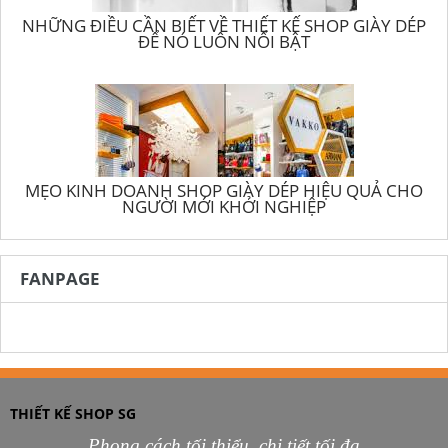
NHỮNG ĐIỀU CẦN BIẾT VỀ THIẾT KẾ SHOP GIÀY DÉP
ĐỂ NÓ LUÔN NỔI BẬT
MẸO KINH DOANH SHOP GIÀY DÉP HIỆU QUẢ CHO
NGƯỜI MỚI KHỞI NGHIỆP
FANPAGE
THIẾT KẾ SHOP SG
Phong cách tối thiểu, chi tiết tối đa