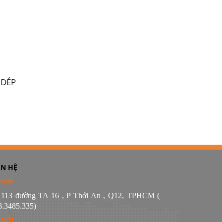
H
 DÉP
ÊN HỆ
HCM
 113 đường TA 16 , P Thới An , Q12, TPHCM (
8.3485.335)
 NỘI