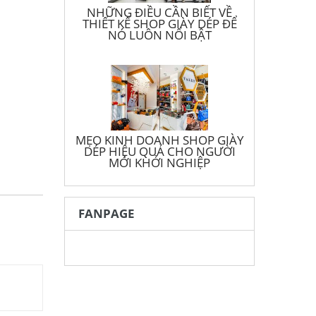
NHỮNG ĐIỀU CẦN BIẾT VỀ
THIẾT KẾ SHOP GIÀY DÉP ĐỂ
NÓ LUÔN NỔI BẬT
MẸO KINH DOANH SHOP GIÀY
DÉP HIỆU QUẢ CHO NGƯỜI
MỚI KHỞI NGHIỆP
FANPAGE