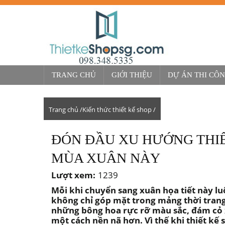
TRANG CHỦ
GIỚI THIỆU
DỰ ÁN THI CÔ
Trang chủ /
Kiến thức thiết kế shop /
ĐÓN ĐẦU XU HƯỚNG THIẾ
MÙA XUÂN NÀY
Lượt xem:
1239
Mỗi khi chuyển sang xuân họa tiết này l
không chỉ góp mặt trong mảng thời trang
những bông hoa rực rỡ màu sắc, đám cỏ x
một cách nền nã hơn. Vì thế khi thiết k