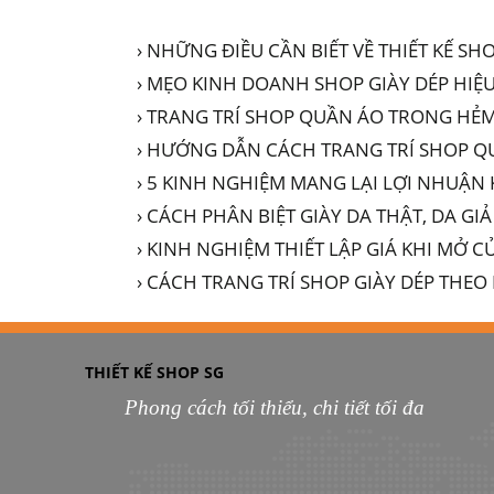
› NHỮNG ĐIỀU CẦN BIẾT VỀ THIẾT KẾ SH
› MẸO KINH DOANH SHOP GIÀY DÉP HIỆ
› TRANG TRÍ SHOP QUẦN ÁO TRONG HẺ
› HƯỚNG DẪN CÁCH TRANG TRÍ SHOP Q
› 5 KINH NGHIỆM MANG LẠI LỢI NHUẬ
› CÁCH PHÂN BIỆT GIÀY DA THẬT, DA G
› KINH NGHIỆM THIẾT LẬP GIÁ KHI MỞ 
› CÁCH TRANG TRÍ SHOP GIÀY DÉP TH
THIẾT KẾ SHOP SG
Phong cách tối thiểu, chi tiết tối đa