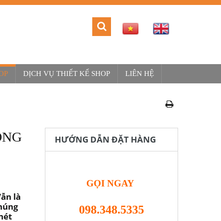
OP
DỊCH VỤ THIẾT KẾ SHOP
LIÊN HỆ
ONG
HƯỚNG DẪN ĐẶT HÀNG
GỌI NGAY
ẫn là
chúng
098.348.5335
nét