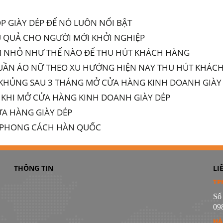
OP GIÀY DÉP ĐỂ NÓ LUÔN NỔI BẬT
U QUẢ CHO NGƯỜI MỚI KHỞI NGHIỆP
M NHỎ NHƯ THẾ NÀO ĐỂ THU HÚT KHÁCH HÀNG
UẦN ÁO NỮ THEO XU HƯỚNG HIỆN NAY THU HÚT KHÁC
N KHỦNG SAU 3 THÁNG MỞ CỬA HÀNG KINH DOANH GIÀY
IẢ KHI MỞ CỬA HÀNG KINH DOANH GIÀY DÉP
CỬA HÀNG GIÀY DÉP
EO PHONG CÁCH HÀN QUỐC
THÔNG TIN
LI
TP
Số
09
HÀ