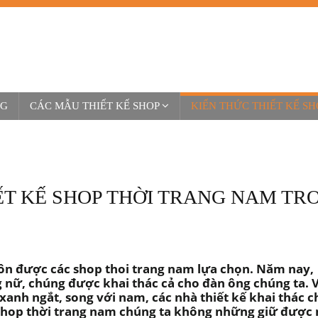
NG
CÁC MẪU THIẾT KẾ SHOP
KIẾN THỨC THIẾT KẾ SH
T KẾ SHOP THỜI TRANG NAM TR
uôn được các shop thoi trang nam lựa chọn. Năm nay,
 nữ, chúng được khai thác cả cho đàn ông chúng ta. V
anh ngắt, song với nam, các nhà thiết kế khai thác 
ế shop thời trang nam chúng ta không những giữ được 