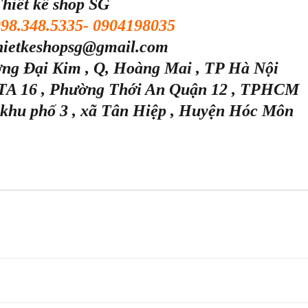
hiết kế shop SG
098.348.5335- 0904198035
thietkeshopsg@gmail.com
ờng Đại Kim , Q, Hoàng Mai , TP Hà Nội
 TA 16 , Phường Thới An Quận 12 , TPHCM
9 khu phố 3 , xã Tân Hiệp , Huyện Hóc Môn