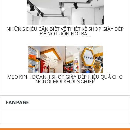
NHỮNG ĐIỀU CẦN BIẾT VỀ THIẾT KẾ SHOP GIÀY DÉP
ĐỂ NÓ LUÔN NỔI BẬT
MẸO KINH DOANH SHOP GIÀY DÉP HIỆU QUẢ CHO
NGƯỜI MỚI KHỞI NGHIỆP
FANPAGE