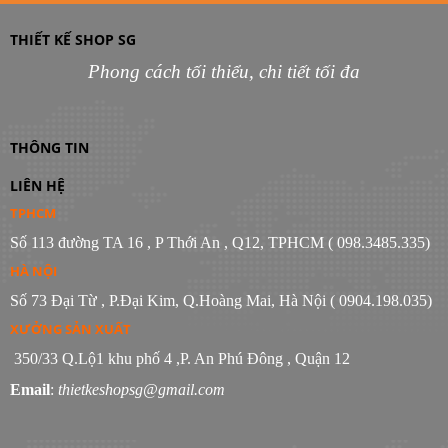
THIẾT KẾ SHOP SG
Phong cách tối thiểu, chi tiết tối đa
THÔNG TIN
LIÊN HỆ
TPHCM
Số 113 đường TA 16 , P Thới An , Q12, TPHCM ( 098.3485.335)
HÀ NỘI
Số 73 Đại Từ , P.Đại Kim, Q.Hoàng Mai, Hà Nội ( 0904.198.035)
XƯỞNG SẢN XUẤT
350/33 Q.Lộ1 khu phố 4 ,P. An Phú Đông , Quận 12
Email
:
thietkeshopsg@gmail.com