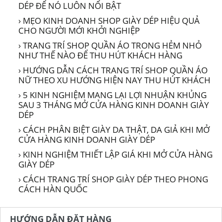
DÉP ĐỂ NÓ LUÔN NỔI BẬT
› MẸO KINH DOANH SHOP GIÀY DÉP HIỆU QUẢ
CHO NGƯỜI MỚI KHỞI NGHIỆP
› TRANG TRÍ SHOP QUẦN ÁO TRONG HẺM NHỎ
NHƯ THẾ NÀO ĐỂ THU HÚT KHÁCH HÀNG
› HƯỚNG DẪN CÁCH TRANG TRÍ SHOP QUẦN ÁO
NỮ THEO XU HƯỚNG HIỆN NAY THU HÚT KHÁCH
› 5 KINH NGHIỆM MANG LẠI LỢI NHUẬN KHỦNG
SAU 3 THÁNG MỞ CỬA HÀNG KINH DOANH GIÀY
DÉP
› CÁCH PHÂN BIỆT GIÀY DA THẬT, DA GIẢ KHI MỞ
CỬA HÀNG KINH DOANH GIÀY DÉP
› KINH NGHIỆM THIẾT LẬP GIÁ KHI MỞ CỬA HÀNG
GIÀY DÉP
› CÁCH TRANG TRÍ SHOP GIÀY DÉP THEO PHONG
CÁCH HÀN QUỐC
HƯỚNG DẪN ĐẶT HÀNG