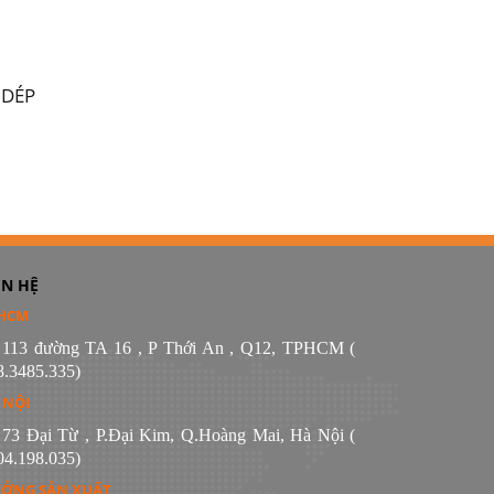
H
 DÉP
ÊN HỆ
HCM
 113 đường TA 16 , P Thới An , Q12, TPHCM (
8.3485.335)
 NỘI
 73 Đại Từ , P.Đại Kim, Q.Hoàng Mai, Hà Nội (
04.198.035)
ỞNG SẢN XUẤT