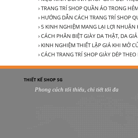
› TRANG TRÍ SHOP QUẦN ÁO TRONG HẺ
› HƯỚNG DẪN CÁCH TRANG TRÍ SHOP Q
› 5 KINH NGHIỆM MANG LẠI LỢI NHUẬ
› CÁCH PHÂN BIỆT GIÀY DA THẬT, DA G
› KINH NGHIỆM THIẾT LẬP GIÁ KHI MỞ 
› CÁCH TRANG TRÍ SHOP GIÀY DÉP TH
THIẾT KẾ SHOP SG
Phong cách tối thiểu, chi tiết tối đa