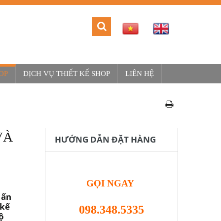
OP
DỊCH VỤ THIẾT KẾ SHOP
LIÊN HỆ
VÀ
HƯỚNG DẪN ĐẶT HÀNG
GỌI NGAY
 ấn
 kế
098.348.5335
ộ