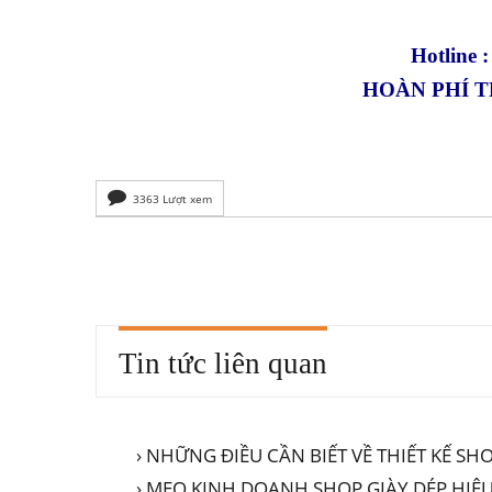
Hotline 
HOÀN PHÍ T
3363 Lượt xem
Tin tức liên quan
› NHỮNG ĐIỀU CẦN BIẾT VỀ THIẾT KẾ SH
› MẸO KINH DOANH SHOP GIÀY DÉP HIỆ