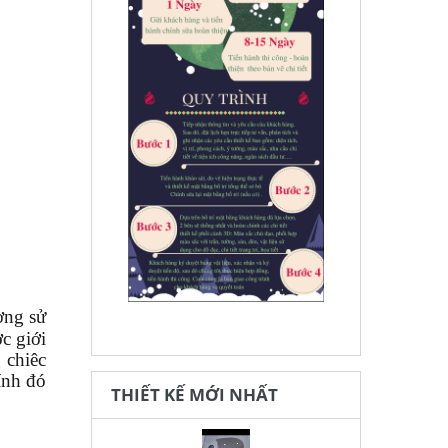
ờng sử
c giới
 chiêc
tính đó
THIẾT KẾ MỚI NHẤT