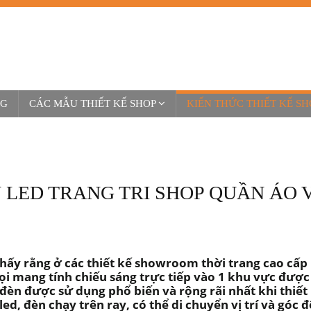
NG
CÁC MẪU THIẾT KẾ SHOP
KIẾN THỨC THIẾT KẾ SH
 LED TRANG TRI SHOP QUẦN ÁO 
thấy rằng ở các thiết kế showroom thời trang cao cấp
ọi mang tính chiếu sáng trực tiếp vào 1 khu vực được
i đèn được sử dụng phổ biến và rộng rãi nhất khi thiết
d, đèn chạy trên ray, có thể di chuyển vị trí và góc đ