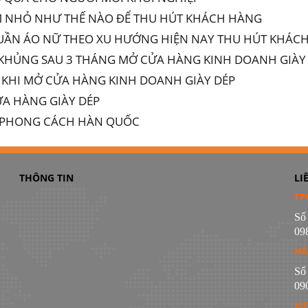
M NHỎ NHƯ THẾ NÀO ĐỂ THU HÚT KHÁCH HÀNG
UẦN ÁO NỮ THEO XU HƯỚNG HIỆN NAY THU HÚT KHÁC
N KHỦNG SAU 3 THÁNG MỞ CỬA HÀNG KINH DOANH GIÀY
IẢ KHI MỞ CỬA HÀNG KINH DOANH GIÀY DÉP
CỬA HÀNG GIÀY DÉP
EO PHONG CÁCH HÀN QUỐC
THÔNG TIN
LI
TP
Số
09
HÀ
Số
09
XƯ