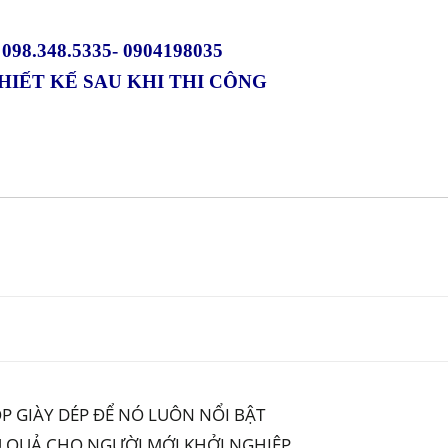
: 098.348.5335- 0904198035
HIẾT KẾ SAU KHI THI CÔNG
OP GIÀY DÉP ĐỂ NÓ LUÔN NỔI BẬT
U QUẢ CHO NGƯỜI MỚI KHỞI NGHIỆP