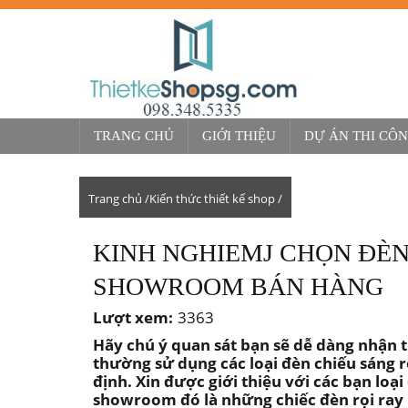
TRANG CHỦ
GIỚI THIỆU
DỰ ÁN THI CÔ
Trang chủ /
Kiến thức thiết kế shop /
KINH NGHIEMJ CHỌN ĐÈN
SHOWROOM BÁN HÀNG
Lượt xem:
3363
Hãy chú ý quan sát bạn sẽ dễ dàng nhận 
thường sử dụng các loại đèn chiếu sáng r
định. Xin được giới thiệu với các bạn loạ
showroom đó là những chiếc đèn rọi ray le