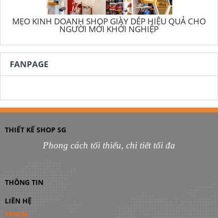
MẸO KINH DOANH SHOP GIÀY DÉP HIỆU QUẢ CHO
NGƯỜI MỚI KHỞI NGHIỆP
FANPAGE
THIẾT KẾ SHOP SG
Phong cách tối thiểu, chi tiết tối đa
THÔNG TIN
LIÊN HỆ
TPHCM