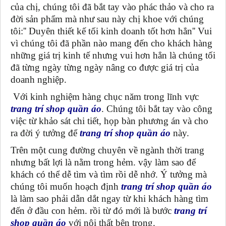
của chị, chúng tôi đã bắt tay vào phác thảo và cho ra
đời sản phẩm mà như sau này chị khoe với chúng
tôi:'' Duyên thiết kế tối kinh doanh tốt hơn hẳn'' Vui
vì chúng tôi đã phần nào mang đến cho khách hàng
những giá trị kinh tế nhưng vui hơn hẳn là chúng tối
đã từng ngày từng ngày nâng co được giá trị của
doanh nghiệp.
Với kinh nghiệm hàng chục năm trong lĩnh vực
trang trí shop quần áo
. Chúng tôi bắt tay vào công
việc từ khảo sát chi tiết, họp bàn phương án và cho
ra đời ý tưởng để
trang trí shop quần áo
này.
Trên một cung đường chuyên về ngành thời trang
nhưng bất lợi là nằm trong hẻm. vậy làm sao để
khách có thể dễ tìm và tìm rồi dễ nhớ. Ý tưởng mà
chúng tôi muốn hoạch định
trang trí shop quần áo
là làm sao phải dẫn dắt ngay từ khi khách hàng tìm
đến ở đầu con hẻm. rồi từ đó mới là bước
trang trí
shop quần áo
với nội thất bên trong.