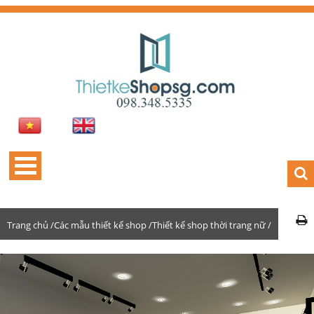
Trang chủ /
Các mẫu thiết kế shop /
Thiết kế shop thời trang nữ /