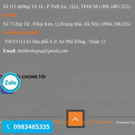
Số 113 đường TA 16 , P Thới An , Q12, TPHCM ( 098.3485.335)
HÀ NỘI
Số 73 Đại Từ , P.Đại Kim, Q.Hoàng Mai, Hà Nội ( 0904.198.035)
XƯỞNG SẢN XUẤT
350/33 Q.Lộ1 khu phố 4 ,P. An Phú Đông , Quận 12
Email
:
thietkeshopsg@gmail.com
THEO DÕI CHÚNG TÔI
Công Ty TNHH XD&TTNT IDC HƯNG PHÁT
© Bản quyền thuộc về
- Powered by
0983485335
WebItop