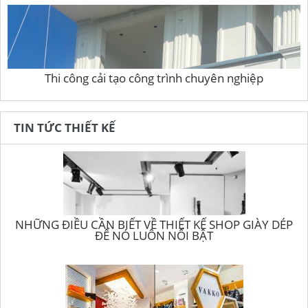
Thi công cải tạo công trình chuyên nghiệp
TIN TỨC THIẾT KẾ
NHỮNG ĐIỀU CẦN BIẾT VỀ THIẾT KẾ SHOP GIÀY DÉP
ĐỂ NÓ LUÔN NỔI BẬT