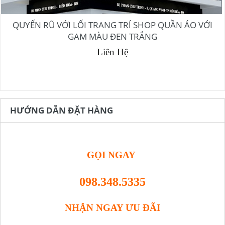
QUYẾN RŨ VỚI LỐI TRANG TRÍ SHOP QUẦN ÁO VỚI
GAM MÀU ĐEN TRẮNG
Liên
Hệ
HƯỚNG DẪN ĐẶT HÀNG
GỌI NGAY
098.348.5335
NHẬN NGAY ƯU ĐÃI